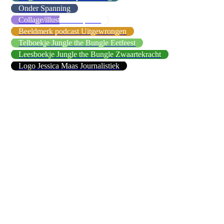
Onder Spanning
Collage/illustraties Sprank
Beeldmerk podcast Uitgewrongen
Telboekje Jungle the Bungle Eetfeest
Leesboekje Jungle the Bungle Zwaartekracht
Logo Jessica Maas Journalistiek