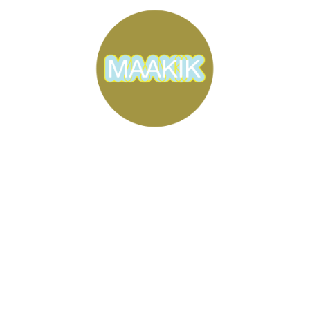
Home
Voor jou gemaakt
Mijn laatste werk
Fashion Prints
Kids Goodies